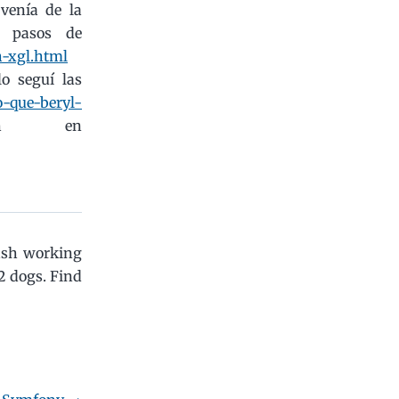
venía de la
s pasos de
h-xgl.html
o seguí las
o-que-beryl-
án en
ash working
2 dogs.
Find