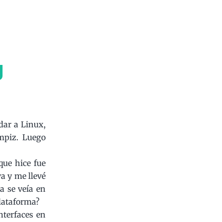
g
dar a Linux,
ompiz. Luego
que hice fue
va y me llevé
a se veía en
plataforma?
nterfaces en