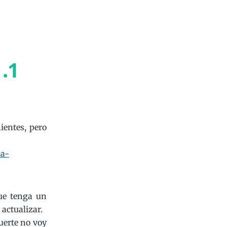
.1
ientes, pero
-a-
que tenga un
actualizar.
uerte no voy