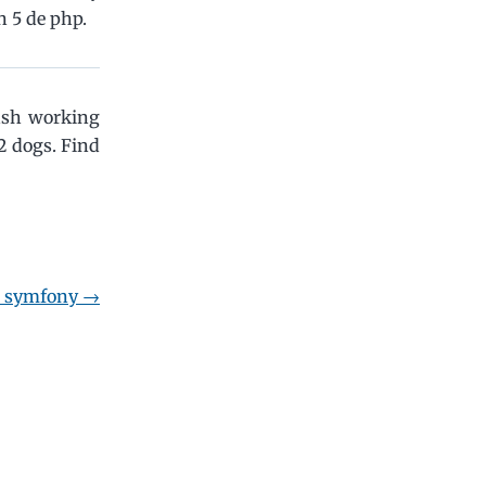
n 5 de php.
ash working
2 dogs.
Find
a symfony
→