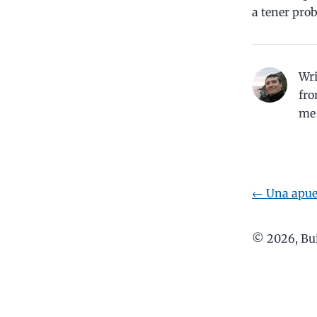
a tener prob
Wr
fro
me
←
Una apue
©
2026
, Bu